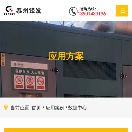
首页
关于我们
应用方案
乐鱼（中国）官方
乐鱼网页版
应用方案
服务支持
当前位置:
首页
/
应用案例 / 数据中心
新闻动态
联系我们