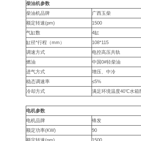
柴油机参数
柴油机品牌
广西玉柴
额定转速(pm)
1500
气缸数
4缸
缸径*行程（mm）
108*115
调速方式
电控高压共轨
燃油
中国0#轻柴油
进气方式
增压、中冷
稳态调速率
≤5%
冷却方式
满足环境温度40℃水
电机参数
电机品牌
锋发
额定功率(KW)
90
额定转速(pm)
1500