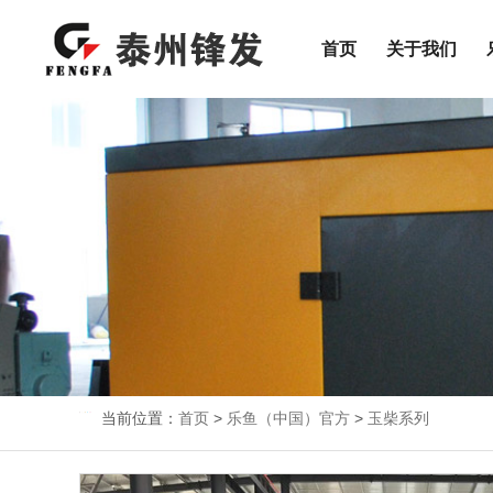
首页
关于我们
乐鱼网页版
按功率范
高压机组
10-50KW
静音机组
50-100KW
关于锋发
高压机组
数据中心
配件
移动式电站
100-300K
集装箱式发电机组
300-500K
500-800K
产品服务范围
移动式电站
矿山
售后服务
800-1200
1200-150
加入锋发
医院
1500-200
当前位置：
首页
>
乐鱼（中国）官方
>
玉柴系列
2000-240
检测报告
工厂