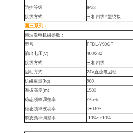
防护等级
IP23
接线方式
三相四线Y型绕接
国三系列：
柴油发电机组参数：
型号
FFDL-Y90GF
输出电压(V)
400/230
接线方式
三相四线
启动方式
24V直流电启动
机组重量(kg)
980
海拔高度(m)
1500
稳态频率调整率
≤±5%
稳态频率波动率
≤±0.5%
瞬态频率调整率
-10%~+10%