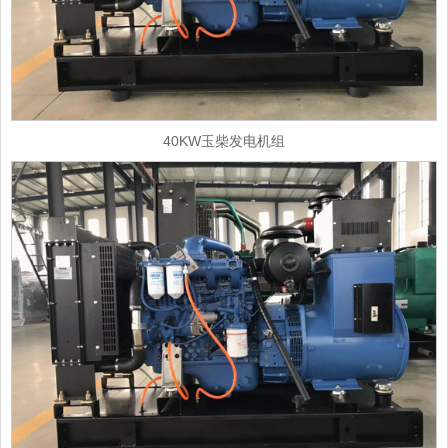
40KW玉柴发电机组