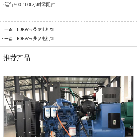
·运行500-1000小时零配件
上一篇：
80KW玉柴发电机组
下一篇：
50KW玉柴发电机组
推荐产品